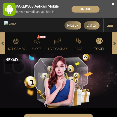
×
KAKEK303 Aplikasi Mobile
UNDUH
Jangan tampilkan lagi hari ini
Masuk
Daftar
HOT GAMES
SLOTS
LIVE CASINO
RACE
TOGEL
OL