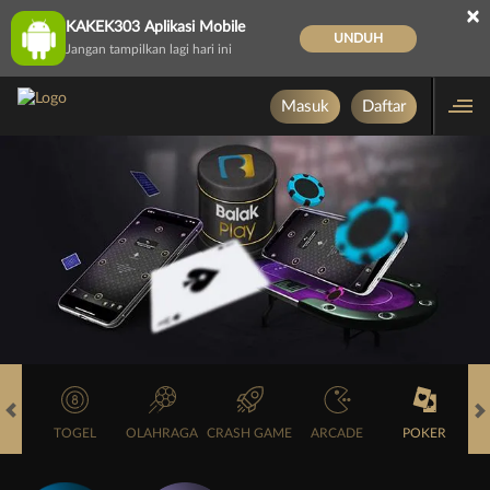
×
KAKEK303 Aplikasi Mobile
UNDUH
Jangan tampilkan lagi hari ini
Masuk
Daftar
E
TOGEL
OLAHRAGA
CRASH GAME
ARCADE
POKER
E