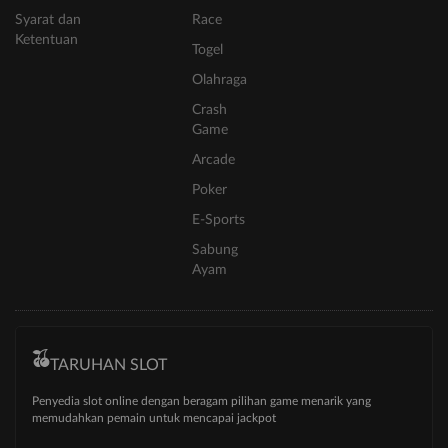
Syarat dan
Race
Ketentuan
Togel
Olahraga
Crash
Game
Arcade
Poker
E-Sports
Sabung
Ayam
TARUHAN SLOT
Penyedia slot online dengan beragam pilihan game menarik yang
memudahkan pemain untuk mencapai jackpot