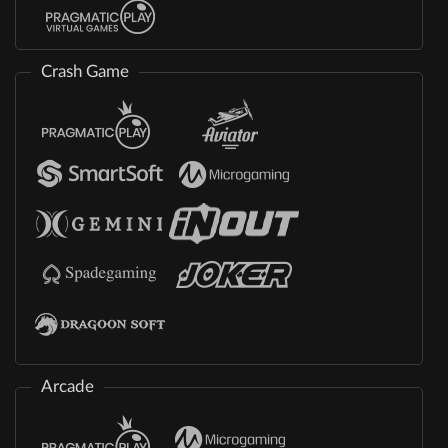
Crash Game
Arcade