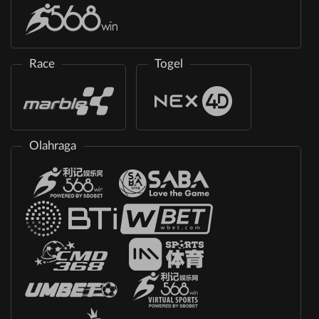
Race
Togel
Olahraga