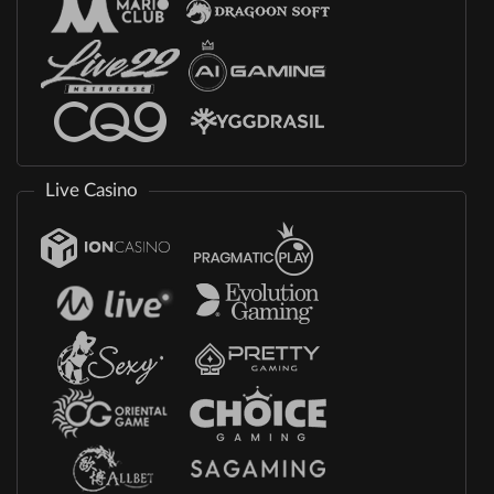
Live Casino