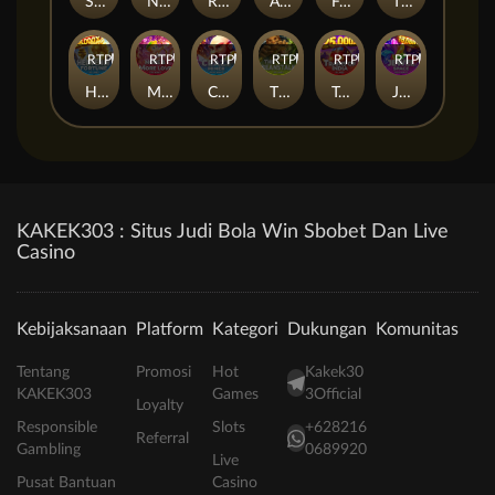
Spirit of Nine Tails
Nezha And The Dragon Emperor
Ragnar's Conquest
Amon Ra's Relic
Four Scholars
Three Kingdoms Slot
RTP
96%
RTP
96%
RTP
98%
RTP
96%
RTP
96%
RTP
98%
Heavenly Fortune
More & More Love
Crazy Miner
The Beanstalk
Trains of India
Jewel Space
KAKEK303 : Situs Judi Bola Win Sbobet Dan Live
Casino
Kebijaksanaan
Platform
Kategori
Dukungan
Komunitas
Tentang
Promosi
Hot
Kakek30
KAKEK303
Games
3Official
Loyalty
Responsible
Slots
+628216
Referral
Gambling
0689920
Live
Pusat Bantuan
Casino