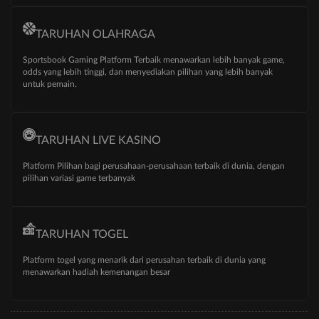
TARUHAN OLAHRAGA
Sportsbook Gaming Platform Terbaik menawarkan lebih banyak game,
odds yang lebih tinggi, dan menyediakan pilihan yang lebih banyak
untuk pemain.
TARUHAN LIVE KASINO
Platform Pilihan bagi perusahaan-perusahaan terbaik di dunia, dengan
pilihan variasi game terbanyak
TARUHAN TOGEL
Platform togel yang menarik dari perusahan terbaik di dunia yang
menawarkan hadiah kemenangan besar