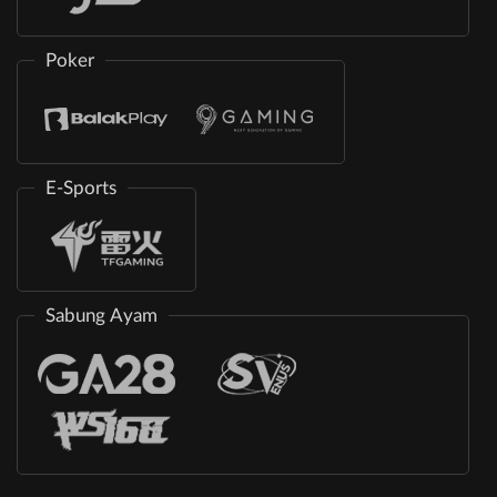
Poker
E-Sports
Sabung Ayam