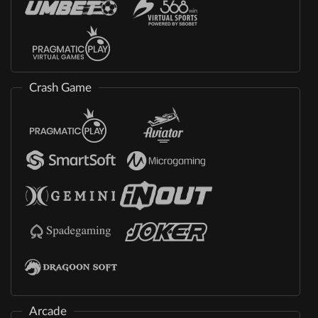
Crash Game
Arcade