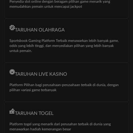
Penyedia slot online dengan beragam pilihan game menarik yang
memudahkan pemain untuk mencapai jackpot
TARUHAN OLAHRAGA
Sportsbook Gaming Platform Terbaik menawarkan lebih banyak game,
odds yang lebih tinggi, dan menyediakan pilihan yang lebih banyak
untuk pemain.
TARUHAN LIVE KASINO
Platform Pilihan bagi perusahaan-perusahaan terbaik di dunia, dengan
pilihan variasi game terbanyak
TARUHAN TOGEL
Platform togel yang menarik dari perusahan terbaik di dunia yang
menawarkan hadiah kemenangan besar