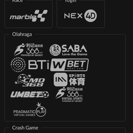
Race
Togel
Olahraga
Crash Game