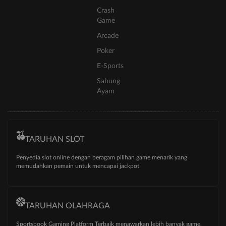
Crash
Game
Arcade
Poker
E-Sports
Sabung
Ayam
TARUHAN SLOT
Penyedia slot online dengan beragam pilihan game menarik yang
memudahkan pemain untuk mencapai jackpot
TARUHAN OLAHRAGA
Sportsbook Gaming Platform Terbaik menawarkan lebih banyak game,