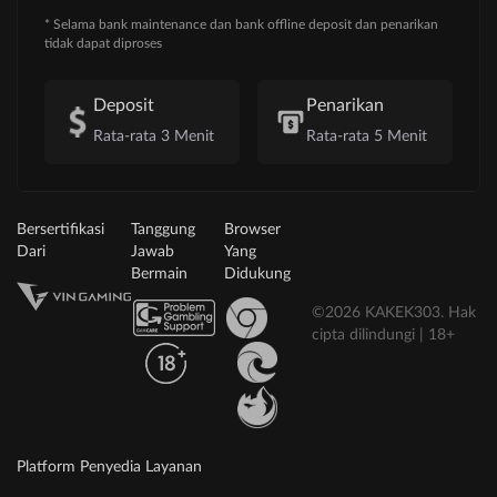
* Selama bank maintenance dan bank offline deposit dan penarikan
tidak dapat diproses
Deposit
Penarikan
Rata-rata 3 Menit
Rata-rata 5 Menit
Bersertifikasi
Tanggung
Browser
Dari
Jawab
Yang
Bermain
Didukung
©2026 KAKEK303. Hak
cipta dilindungi | 18+
Platform Penyedia Layanan