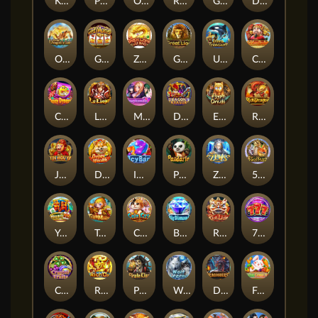
King's Sword
Party Night
Overlord & Concubine
Roll in Money
Grand Sheriff
Diamond Mogul
Over Dragon's Gate
Get Money
Zhen Long Ju Bao
Great Lion
Ultra Treasure
Caishen Coming
Candy Dynasty
LU LING QI
Many Beauties
Dragon's Treasure
Egypt Oracle
Rich Dragon
JIN HOU YE
Doggy Wealth
Icy Bar
Pandaria
Zeus
5 God Beast
You Will Win
Triple Monkey
Coin Cat
Big Diamond
Rich Lion
777
Crystal Fruits
Rich Ox
Pirate King
Wolf Legend
Dragonburst
Farm Family