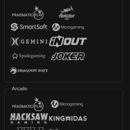
Arcade