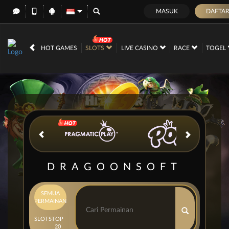
MASUK
DAFTA
IDR
12,674,356,
HOT GAMES
SLOTS
LIVE CASINO
RACE
TOGEL
DRAGOONSOFT
SEMUA
PERMAINAN
SLOTS
TOP
20