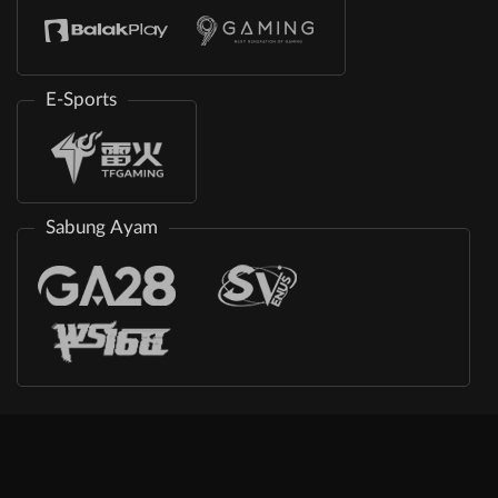
E-Sports
Sabung Ayam