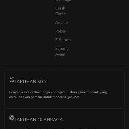
Crash
Game
Arcade
Poker
E-Sports
Sabung
Ayam
TARUHAN SLOT
Penyedia slot online dengan beragam pilihan game menarik yang
memudahkan pemain untuk mencapai jackpot
TARUHAN OLAHRAGA