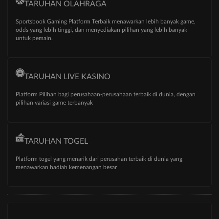
TARUHAN OLAHRAGA
Sportsbook Gaming Platform Terbaik menawarkan lebih banyak game,
odds yang lebih tinggi, dan menyediakan pilihan yang lebih banyak
untuk pemain.
TARUHAN LIVE KASINO
Platform Pilihan bagi perusahaan-perusahaan terbaik di dunia, dengan
pilihan variasi game terbanyak
TARUHAN TOGEL
Platform togel yang menarik dari perusahan terbaik di dunia yang
menawarkan hadiah kemenangan besar