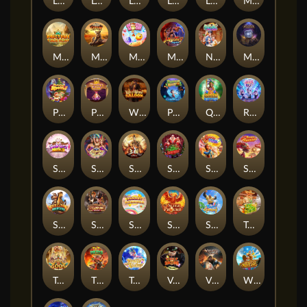
Las Vegas Party
Legend of the White and Green Snake
Lion Dance Fortune
Lucky Zhu
Lulu's Enchanted Forest
Mahjong Fortune
Mayan Gold Hunt
Mega Wild Safari
Mochi Mochi
Muay Thai Arena
Nomikai Fever
Mysteries of Pandora
Pawsome Xmas
Persian Gems
Wild West Saloon
Pumpkin Night
Queen of Aztec
Rave On
Sakura Neko
Samba Fiesta
SanGuo - The Brotherhood
Sexy Christmas Sirens
Spirits Fiesta
Spring Harvest
Stallion Princess
Steampunk Reloaded
Surgary bonanza
Super Phoenix
Surf Monkey
Taco Truck Delight
Temple of Gods
TNT Fiesta
Tower of Riches
Vault of Riches
Viking Valor
Wild Fish Hunter