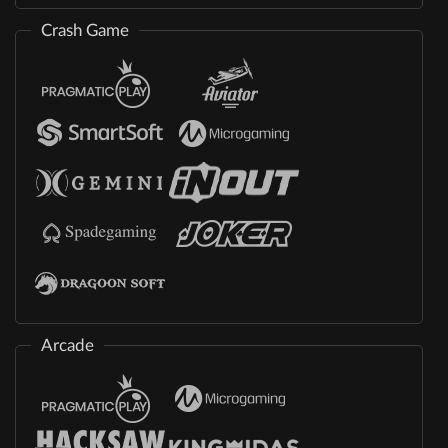
Crash Game
Arcade