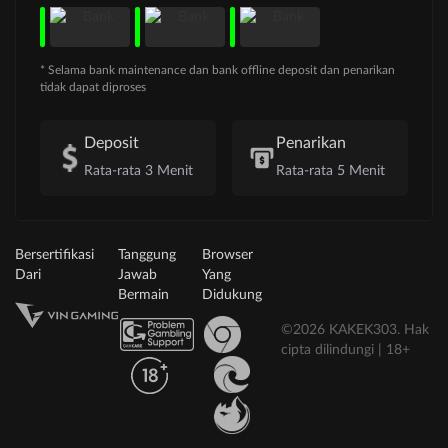
* Selama bank maintenance dan bank offline deposit dan penarikan
tidak dapat diproses
Deposit
Penarikan
Rata-rata 3 Menit
Rata-rata 5 Menit
Bersertifikasi
Tanggung
Browser
Dari
Jawab
Yang
Bermain
Didukung
©2026 KAKEK303. Hak
cipta dilindungi | 18+