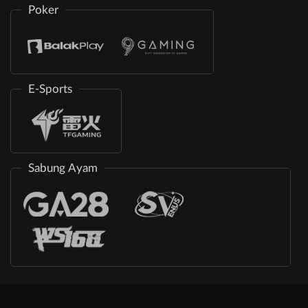
Poker
E-Sports
Sabung Ayam