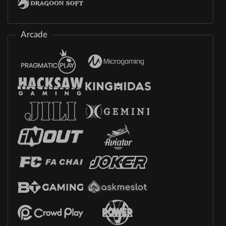
Arcade