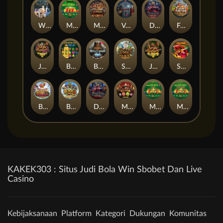
Wild & Gods
MultiHot5
Mad Slot
Vampires
Dracula's Fortune
Farm's Fortune
Jungle Sisters Deluxe
Burning Ice
Book of Futuria
Safari Simba
Jungle Sisters
Samurai
Book Of Bonanza
Boka Jamba 10
Dracula's Fortune Halloween Edition
Mariachi Coins
Multi Hot 5 Wild
Multi Hot Wild Ways
KAKEK303 : Situs Judi Bola Win Sbobet Dan Live
Casino
Kebijaksanaan
Platform
Kategori
Dukungan
Komunitas