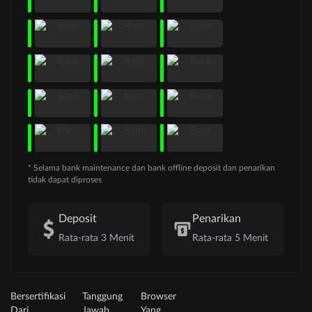
* Selama bank maintenance dan bank offline deposit dan penarikan
tidak dapat diproses
Deposit
Penarikan
Rata-rata 3 Menit
Rata-rata 5 Menit
Bersertifikasi
Tanggung
Browser
Dari
Jawab
Yang