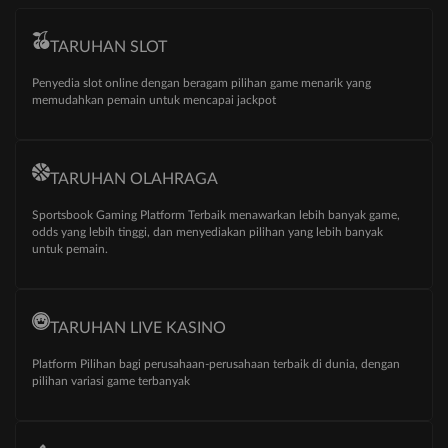
TARUHAN SLOT
Penyedia slot online dengan beragam pilihan game menarik yang
memudahkan pemain untuk mencapai jackpot
TARUHAN OLAHRAGA
Sportsbook Gaming Platform Terbaik menawarkan lebih banyak game,
odds yang lebih tinggi, dan menyediakan pilihan yang lebih banyak
untuk pemain.
TARUHAN LIVE KASINO
Platform Pilihan bagi perusahaan-perusahaan terbaik di dunia, dengan
pilihan variasi game terbanyak