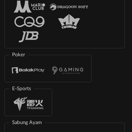
Poker
E-Sports
Sabung Ayam