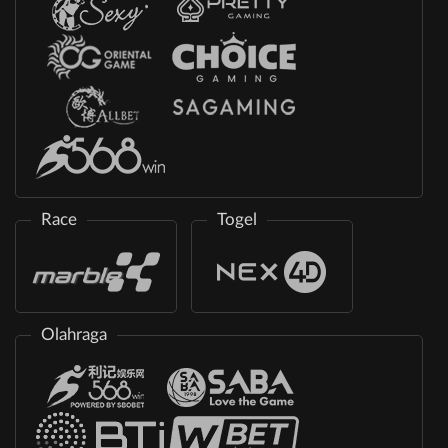
Race
Togel
Olahraga