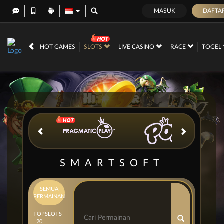
MASUK
DAFTA
IDR
12,679,628,
HOT GAMES
SLOTS
LIVE CASINO
RACE
TOGEL
SMARTSOFT
SEMUA
PERMAINAN
TOP
SLOTS
20